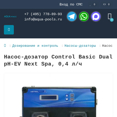
Вход по СМС
0
0
+7 (495) 778-89-93
info@aqua-pools.ru
0
Telegram
WhatsApp
MAX
Дозирование и контроль
Насосы-дозаторы
Насос-д
Насос-дозатор Control Basic Dual
pH-EV Next Spa, 0,4 л/ч