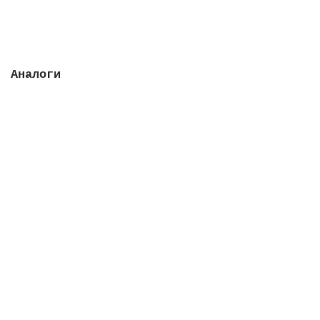
Закончился
Аналоги
Насос-дозатор Compact, 5 л/ч, 100-240 D, с pH и
Redox контроллером
Закончился