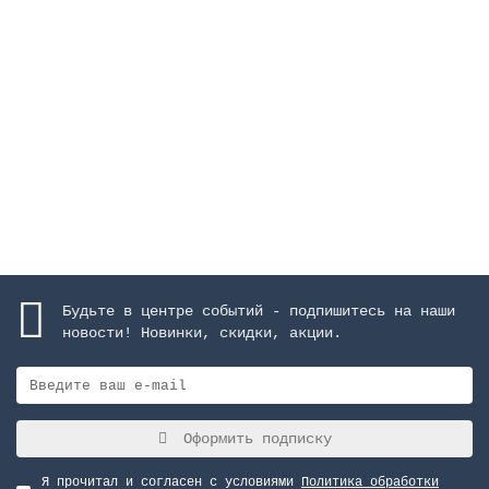
Насос-дозатор Exactus, 5 л/ч, 7 бар,
пропорциональный
Закончился
74937 руб.
Закончился
Будьте в центре событий - подпишитесь на наши
новости! Новинки, скидки, акции.
Оформить подписку
Я прочитал и согласен с условиями
Политика обработки