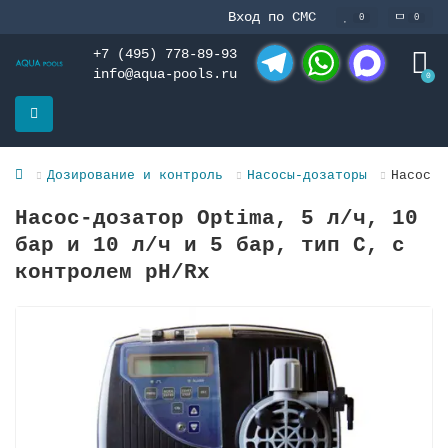
Вход по СМС
0
0
+7 (495) 778-89-93
info@aqua-pools.ru
0
Telegram
WhatsApp
MAX
Дозирование и контроль
Насосы-дозаторы
Насос-д
Насос-дозатор Optima, 5 л/ч, 10
бар и 10 л/ч и 5 бар, тип C, с
контролем pH/Rx