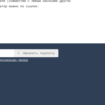
еля (совместим с любым насосами других
атор можно по ссылке:
Оформить подписку
ерсональных данных