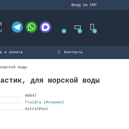
Вход по СМС
3
u
0
0
0
Telegram
WhatsApp
MAX
а и оплата
Контакты
морской воды
ластик, для морской воды
66047
Fluidra (Испания)
AstralPool