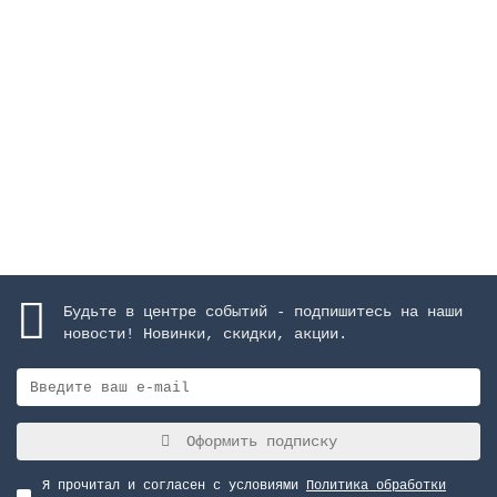
Насос Victoria Plus 11 м3/ч, 0.60 кВт, III, с
префильтром, пластик
Закончился
67181 руб.
Закончился
Будьте в центре событий - подпишитесь на наши
новости! Новинки, скидки, акции.
Оформить подписку
Я прочитал и согласен с условиями
Политика обработки