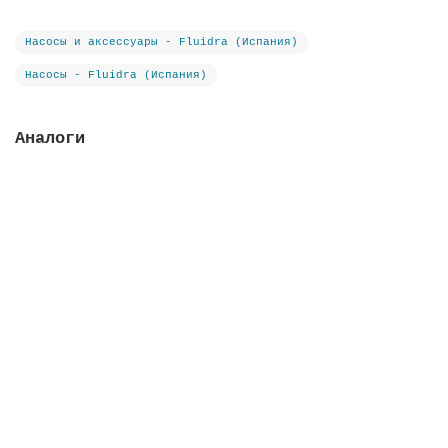
Насосы и аксессуары - Fluidra (Испания)
Насосы - Fluidra (Испания)
Аналоги
Насос Victoria Plus Silent 11 м3/ч, 0.60 кВт, III,
с префильтром, пластик