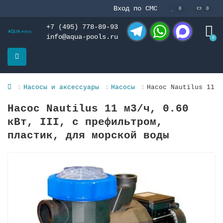
Вход по СМС
0
0
+7 (495) 778-89-93
info@aqua-pools.ru
0
Telegram
WhatsApp
MAX
Насосы и аксессуары
Насосы
Насос Nautilus 11 м
Насос Nautilus 11 м3/ч, 0.60
кВт, III, с префильтром,
пластик, для морской воды