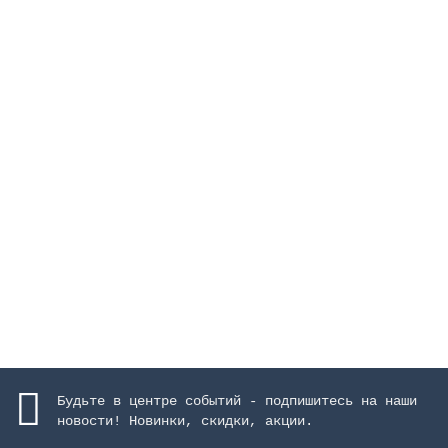
Насос Victoria Plus 16 м3/ч, 0.78 кВт, II, с
префильтром, пластик
Закончился
96320 руб.
Закончился
Будьте в центре событий - подпишитесь на наши
новости! Новинки, скидки, акции.