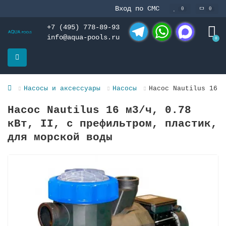
Вход по СМС
0
0
+7 (495) 778-89-93
info@aqua-pools.ru
0
Telegram
WhatsApp
MAX
Насосы и аксессуары
Насосы
Насос Nautilus 16 м
Насос Nautilus 16 м3/ч, 0.78
кВт, II, с префильтром, пластик,
для морской воды