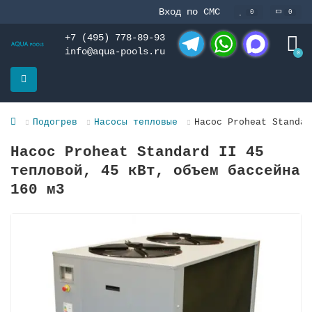
Вход по СМС
0
0
+7 (495) 778-89-93
info@aqua-pools.ru
0
Telegram
WhatsApp
MAX
Подогрев
Насосы тепловые
Насос Proheat Standar
Насос Proheat Standard II 45
тепловой, 45 кВт, объем бассейна
160 м3