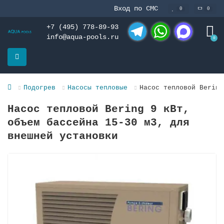
Вход по СМС
0
0
+7 (495) 778-89-93
info@aqua-pools.ru
0
Telegram
WhatsApp
MAX
Подогрев
Насосы тепловые
Насос тепловой Bering
Насос тепловой Bering 9 кВт,
объем бассейна 15-30 м3, для
внешней установки