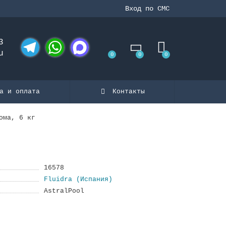
Вход по СМС
3
u
0
0
0
Telegram
WhatsApp
MAX
а и оплата
Контакты
ома, 6 кг
16578
Fluidra (Испания)
AstralPool