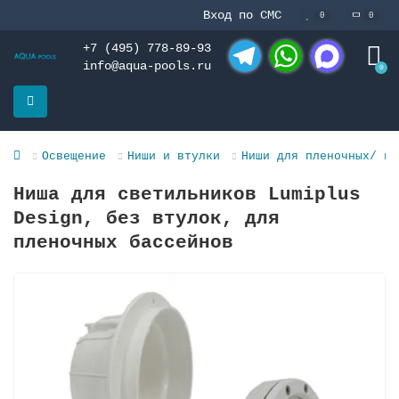
Вход по СМС
0
0
+7 (495) 778-89-93
info@aqua-pools.ru
0
Telegram
WhatsApp
MAX
Освещение
Ниши и втулки
Ниши для пленочных/ из
Ниша для светильников Lumiplus
Design, без втулок, для
пленочных бассейнов