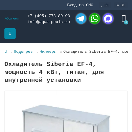
Вход по СМС
0
0
+7 (495) 778-89-93
info@aqua-pools.ru
0
Telegram
WhatsApp
MAX
Подогрев
Чиллеры
Охладитель Siberia EF-4, мощн
Охладитель Siberia EF-4,
мощность 4 кВт, титан, для
внутренней установки