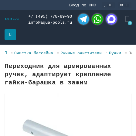
Вход по СМС
0
0
+7 (495) 778-89-93
info@aqua-pools.ru
0
Telegram
WhatsApp
MAX
Очистка бассейна
Ручные очистители
Ручки
Пер
Переходник для армированных
ручек, адаптирует крепление
гайки-барашка в зажим