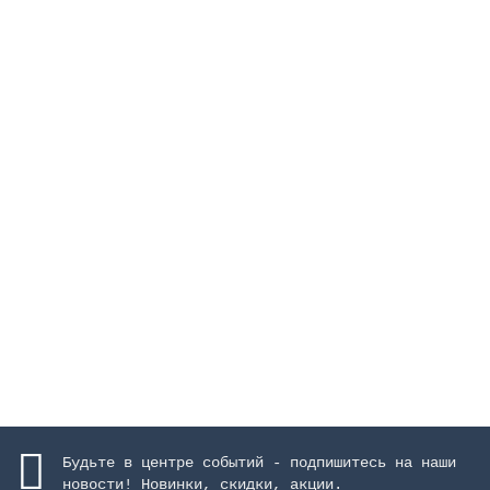
pH-плюс, порошок, 35 кг
Закончился
26909 руб.
Закончился
Будьте в центре событий - подпишитесь на наши
новости! Новинки, скидки, акции.