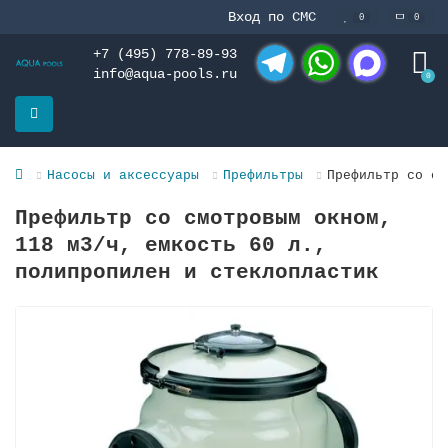
Вход по СМС
0
0
+7 (495) 778-89-93
info@aqua-pools.ru
0
Telegram
WhatsApp
MAX
Насосы и аксессуары
Префильтры
Префильтр со см
Префильтр со смотровым окном,
118 м3/ч, емкость 60 л.,
полипропилeн и стеклопластик