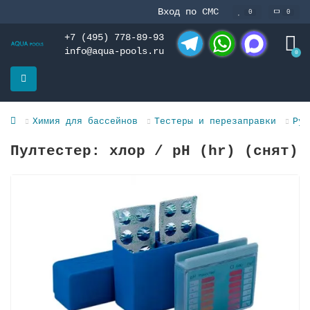
Вход по СМС
0
0
+7 (495) 778-89-93
info@aqua-pools.ru
0
Telegram
WhatsApp
MAX
Химия для бассейнов
Тестеры и перезаправки
Руч
Пултестер: хлор / pH (hr) (снят)