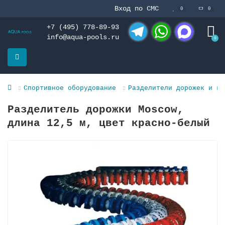
Вход по СМС
0
0
+7 (495) 778-89-93
info@aqua-pools.ru
0
Telegram
WhatsApp
MAX
Спортивное оборудование
Разделители дорожек и ко
Разделитель дорожки Moscow,
длина 12,5 м, цвет красно-белый