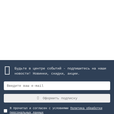
AISI-304
Закончился
38419 руб.
Закончился
Будьте в центре событий - подпишитесь на наши
новости! Новинки, скидки, акции.
Оформить подписку
Я прочитал и согласен с условиями
Политика обработки
персональных данных