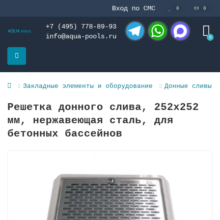
Вход по СМС
0
0
+7 (495) 778-89-93
info@aqua-pools.ru
0
Telegram
WhatsApp
MAX
Закладные элементы и оборудование
Донные сливы и
Решетка донного слива, 252х252
мм, нержавеющая сталь, для
бетонных бассейнов