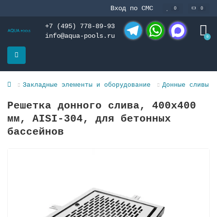
Вход по СМС
0
0
+7 (495) 778-89-93
info@aqua-pools.ru
0
Telegram
WhatsApp
MAX
Закладные элементы и оборудование
Донные сливы и
Решетка донного слива, 400х400
мм, AISI-304, для бетонных
бассейнов