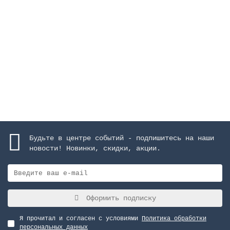
AISI-304
Закончился
38777 руб.
Закончился
Будьте в центре событий - подпишитесь на наши
новости! Новинки, скидки, акции.
Оформить подписку
Я прочитал и согласен с условиями
Политика обработки
персональных данных