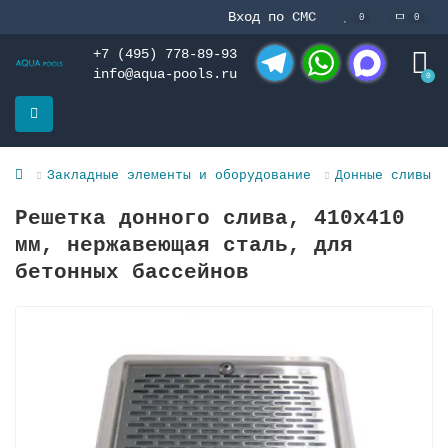
Вход по СМС
0
0
+7 (495) 778-89-93
info@aqua-pools.ru
0
Telegram
WhatsApp
MAX
Закладные элементы и оборудование
Донные сливы и
Решетка донного слива, 410х410
мм, нержавеющая сталь, для
бетонных бассейнов