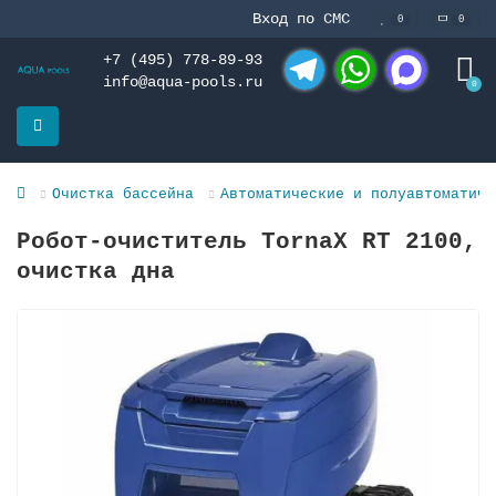
Вход по СМС
0
0
+7 (495) 778-89-93
info@aqua-pools.ru
0
Telegram
WhatsApp
MAX
Очистка бассейна
Автоматические и полуавтоматиче
Робот-очиститель TornaX RT 2100,
очистка дна