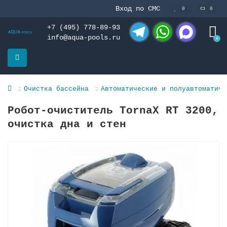
Вход по СМС
0
0
+7 (495) 778-89-93
info@aqua-pools.ru
0
Telegram
WhatsApp
MAX
Очистка бассейна
Автоматические и полуавтоматиче
Робот-очиститель TornaX RT 3200,
очистка дна и стен