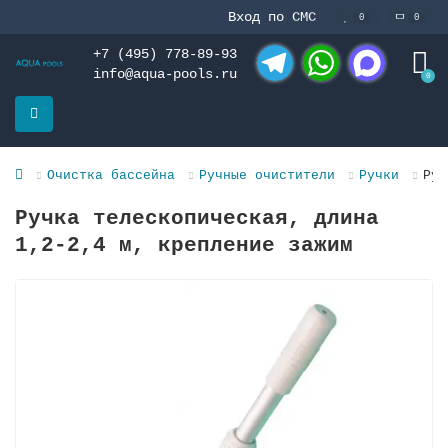
Вход по СМС
0
0
+7 (495) 778-89-93
info@aqua-pools.ru
0
Telegram
WhatsApp
MAX
Очистка бассейна
Ручные очистители
Ручки
Руч
Ручка телескопическая, длина
1,2-2,4 м, крепление зажим