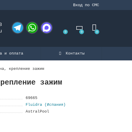
Вход по СМС
3
u
0
0
0
Telegram
WhatsApp
MAX
а и оплата
Контакты
на, крепление зажим
крепление зажим
69665
Fluidra (Испания)
AstralPool