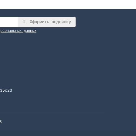
Оформить подписку
ерсональных данных
35с23
3