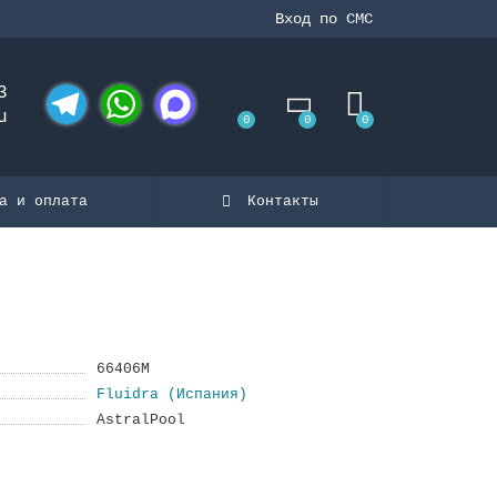
Вход по СМС
3
u
0
0
0
Telegram
WhatsApp
MAX
а и оплата
Контакты
66406M
Fluidra (Испания)
AstralPool