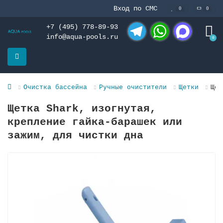
Вход по СМС
0
0
+7 (495) 778-89-93
info@aqua-pools.ru
0
Telegram
WhatsApp
MAX
Очистка бассейна
Ручные очистители
Щетки
Щет
Щетка Shark, изогнутая,
крепление гайка-барашек или
зажим, для чистки дна