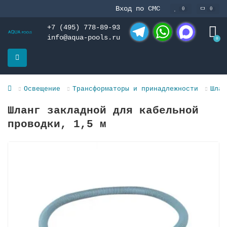
Вход по СМС
0
0
+7 (495) 778-89-93
info@aqua-pools.ru
0
Telegram
WhatsApp
MAX
Освещение
Трансформаторы и принадлежности
Шлан
Шланг закладной для кабельной
проводки, 1,5 м