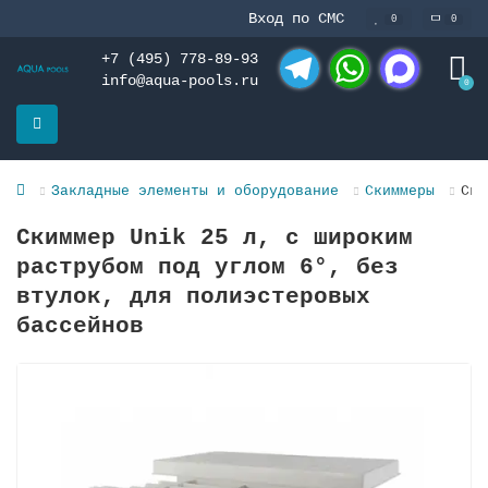
Вход по СМС
0
0
+7 (495) 778-89-93
info@aqua-pools.ru
0
Telegram
WhatsApp
MAX
Закладные элементы и оборудование
Скиммеры
Ски
Скиммер Unik 25 л, с широким
раструбом под углом 6°, без
втулок, для полиэстеровых
бассейнов