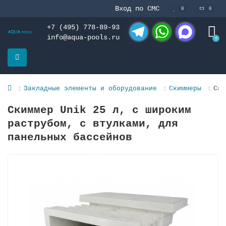
Вход по СМС
0
0
+7 (495) 778-89-93
info@aqua-pools.ru
0
Telegram
WhatsApp
MAX
Закладные элементы и оборудование
Скиммеры
Ски
Скиммер Unik 25 л, с широким
раструбом, с втулками, для
панельных бассейнов