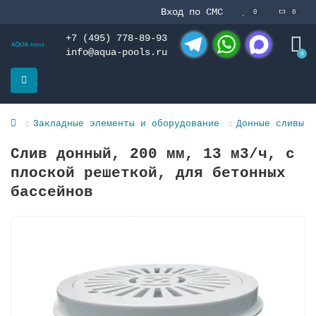
Вход по СМС
0
0
+7 (495) 778-89-93
info@aqua-pools.ru
0
Telegram
WhatsApp
MAX
Закладные элементы и оборудование
Донные сливы и
Слив донный, 200 мм, 13 м3/ч, с
плоской решеткой, для бетонных
бассейнов