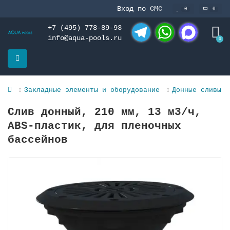
Вход по СМС
0
0
+7 (495) 778-89-93
info@aqua-pools.ru
0
Telegram
WhatsApp
MAX
Закладные элементы и оборудование
Донные сливы и
Слив донный, 210 мм, 13 м3/ч,
ABS-пластик, для пленочных
баcсейнов