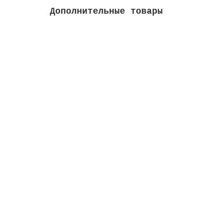
Дополнительные товары
Форсунка донная впускная, внеш. д. 2, для 
Высота м:
0.11
Длина м:
0.15
Ширина м
Закончился