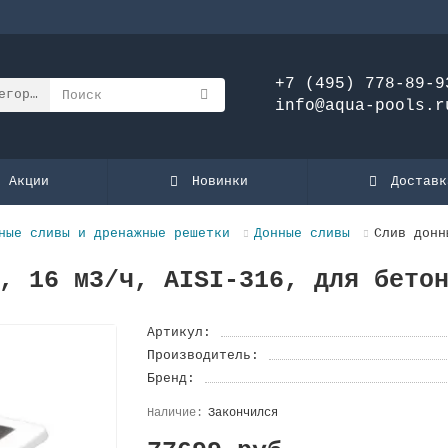
+7 (495) 778-89-9
егории
info@aqua-pools.r
Акции
Новинки
Доставк
ные сливы и дренажные решетки
Донные сливы
Слив донн
, 16 м3/ч, AISI-316, для бето
Артикул:
Производитель:
Бренд:
Закончился