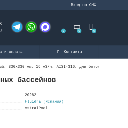
Вход по СМС
3
u
0
0
0
Telegram
WhatsApp
MAX
а и оплата
Контакты
ый, 330х330 мм, 16 м3/ч, AISI-316, для бетонных бассейно
нных бассейнов
20282
Fluidra (Испания)
AstralPool