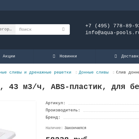
+7 (495) 778-89-9
егории
info@aqua-pools.r
Акции
Новинки
Доставк
ные сливы и дренажные решетки
Донные сливы
Слив донн
, 43 м3/ч, ABS-пластик, для б
Артикул:
Производитель:
Бренд:
Закончился