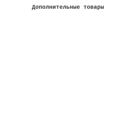
Дополнительные товары
Форсунка выпускная, внеш. д. 63 мм, для бе
Высота м:
0.07
Длина м:
0.12
Ширина м
Закончился