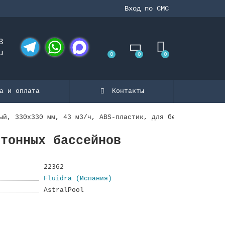
Вход по СМС
3
u
0
0
0
Telegram
WhatsApp
MAX
а и оплата
Контакты
ый, 330х330 мм, 43 м3/ч, ABS-пластик, для бетонных бассе
етонных бассейнов
22362
Fluidra (Испания)
AstralPool