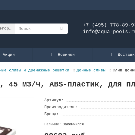
+7 (495) 778-89-9
егории
info@aqua-pools.r
Акции
Новинки
Доставк
ные сливы и дренажные решетки
Донные сливы
Слив донн
, 45 м3/ч, ABS-пластик, для п
Артикул:
Производитель:
Бренд:
Закончился