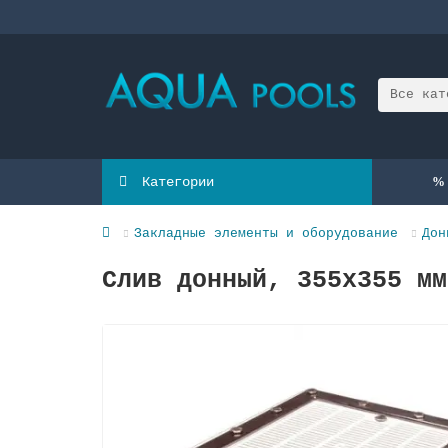
Все кат
Категории
Закладные элементы и оборудование
Дон
Слив донный, 355х355 мм