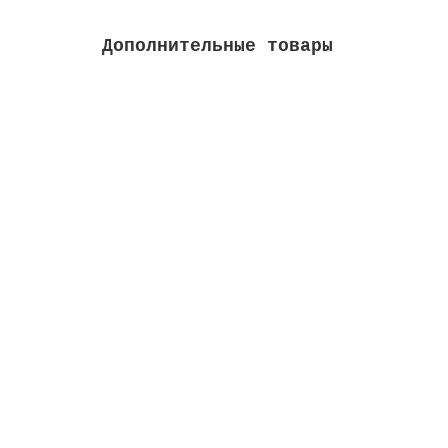
Дополнительные товары
Форсунка донная выпускная, внеш. д. 2, вну
Высота м:
0.07
Длина м:
0.12
Ширина м
Закончился