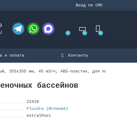
Вход по СМС
3
u
0
0
0
Telegram
WhatsApp
MAX
а и оплата
Контакты
ый, 355х355 мм, 45 м3/ч, ABS-пластик, для пленочных басс
леночных бассейнов
22419
Fluidra (Испания)
AstralPool