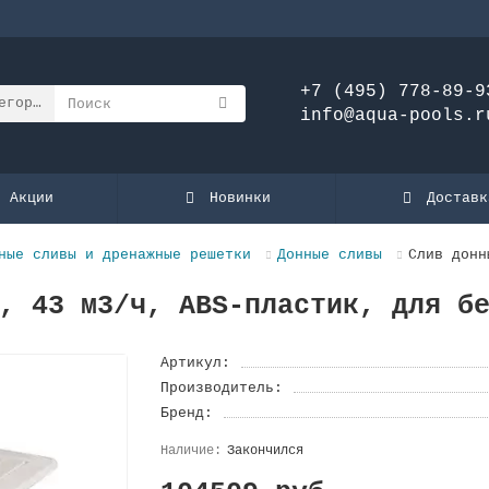
+7 (495) 778-89-9
егории
info@aqua-pools.r
Акции
Новинки
Доставк
ные сливы и дренажные решетки
Донные сливы
Слив донн
, 43 м3/ч, ABS-пластик, для б
Артикул:
Производитель:
Бренд:
Закончился