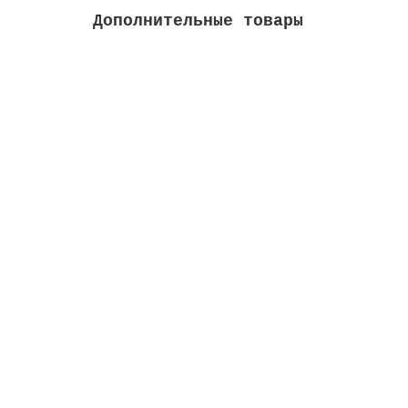
Дополнительные товары
Форсунка выпускная, внеш. д. 63 мм, для бе
Высота м:
0.07
Длина м:
0.12
Ширина м
Закончился