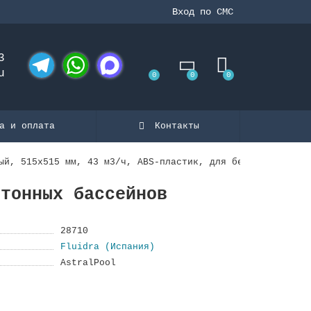
Вход по СМС
3
u
0
0
0
Telegram
WhatsApp
MAX
а и оплата
Контакты
ый, 515х515 мм, 43 м3/ч, ABS-пластик, для бетонных бассе
етонных бассейнов
28710
Fluidra (Испания)
AstralPool