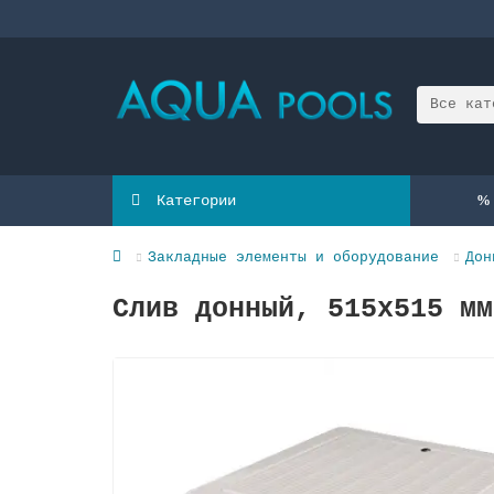
Все кат
Категории
Закладные элементы и оборудование
Дон
Слив донный, 515х515 мм