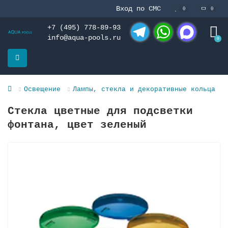
Вход по СМС
0
0
+7 (495) 778-89-93
info@aqua-pools.ru
0
Telegram
WhatsApp
MAX
Освещение
Лампы, стекла и декоративные кольца
Стекла цветные для подсветки
фонтана, цвет зеленый