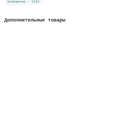
Освещение - CCEI
Дополнительные товары
Модулятор MOD RC+ для RGB светильников Mini-Brio 1
и Brio Z
Закончился