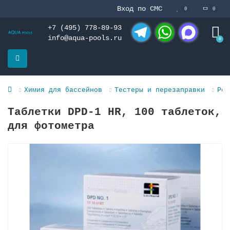
Вход по СМС
0
0
+7 (495) 778-89-93
info@aqua-pools.ru
0
Telegram
WhatsApp
MAX
Химия для бассейнов
Тестеры и перезаправки
Реа
Таблетки DPD-1 HR, 100 таблеток,
для фотометра