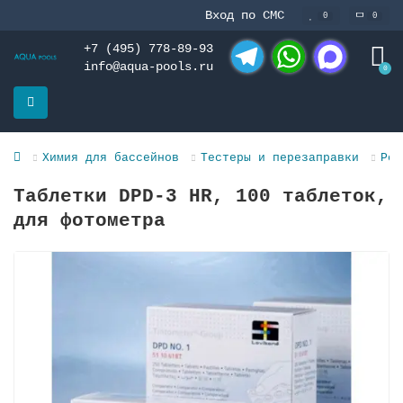
Вход по СМС
0
0
+7 (495) 778-89-93
info@aqua-pools.ru
0
Telegram
WhatsApp
MAX
Химия для бассейнов
Тестеры и перезаправки
Реа
Таблетки DPD-3 HR, 100 таблеток,
для фотометра