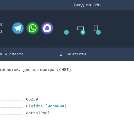
Вход по СМС
3
u
0
0
0
Telegram
WhatsApp
MAX
а и оплата
Контакты
таблеток, для фотометра (СНЯТ)
65239
Fluidra (Испания)
AstralPool