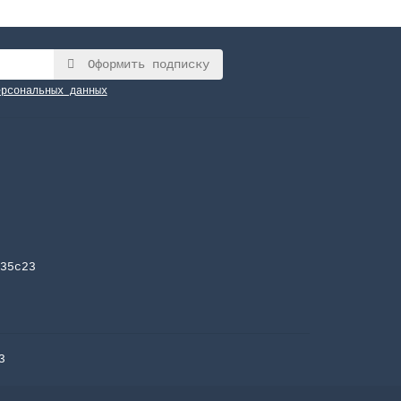
Оформить подписку
ерсональных данных
35с23
3