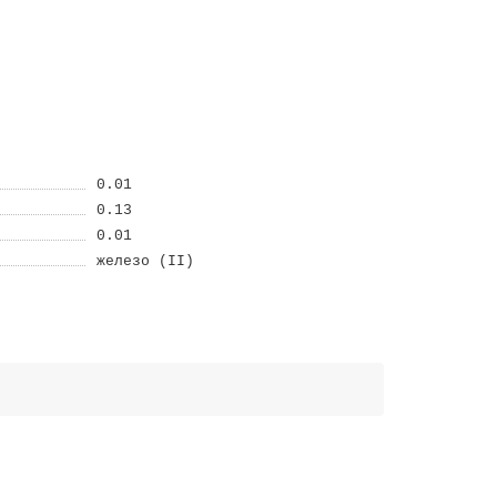
0.01
0.13
0.01
железо (II)