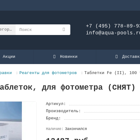
+7 (495) 778-89-9
егории
info@aqua-pools.r
Акции
Новинки
Доставк
равки
Реагенты для фотометров
Таблетки Fe (II), 100 
аблеток, для фотометра (СНЯТ)
Артикул:
Производитель:
Бренд:
Закончился