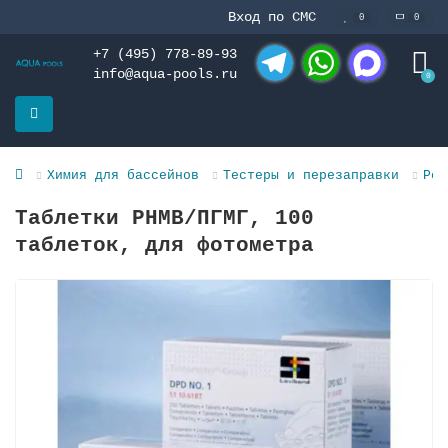
Вход по СМС
0
0
+7 (495) 778-89-93
info@aqua-pools.ru
0
Telegram
WhatsApp
MAX
Химия для бассейнов
Тестеры и перезаправки
Реа
Таблетки РНМВ/ПГМГ, 100
таблеток, для фотометра