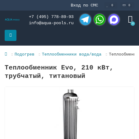
Вход по СМС
0
0
+7 (495) 778-89-93
info@aqua-pools.ru
0
Telegram
WhatsApp
MAX
Подогрев
Теплообменники вода/вода
Теплообменни
Теплообменник Evo, 210 кВт,
трубчатый, титановый