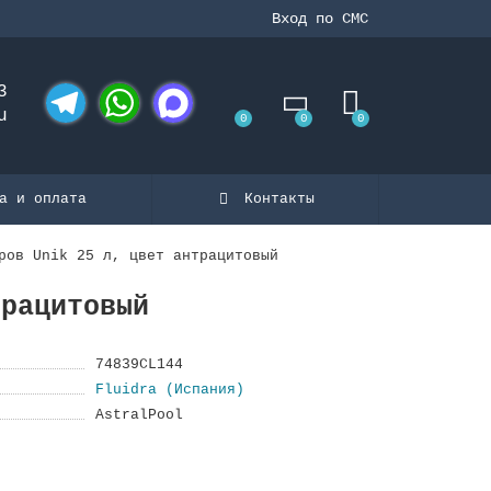
Вход по СМС
3
u
0
0
0
Telegram
WhatsApp
MAX
а и оплата
Контакты
ров Unik 25 л, цвет антрацитовый
трацитовый
74839CL144
Fluidra (Испания)
AstralPool