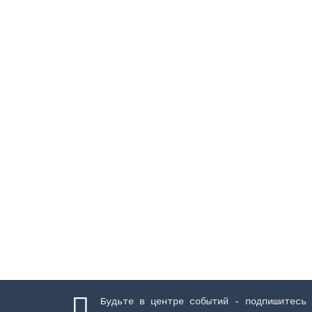
Вставка в горловину для скиммеров Unik 25 
Материал:
ABS-пластик
Тип бассейна:
для 
Закончился
7123 руб.
Закончился
Будьте в центре событий - подпишитесь 