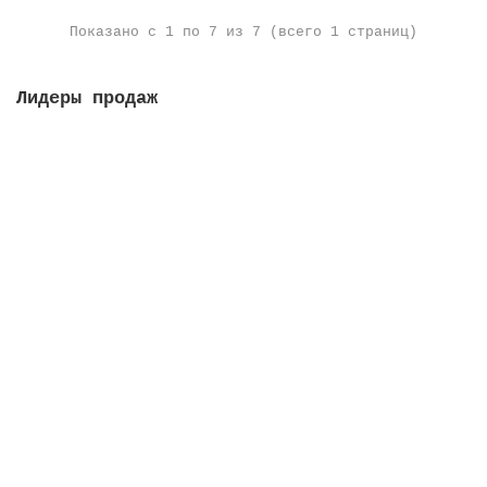
Показано с 1 по 7 из 7 (всего 1 страниц)
Лидеры продаж
Решетка переливная, высота 35 мм, ширина 295 мм,
цвет белый
Закончился