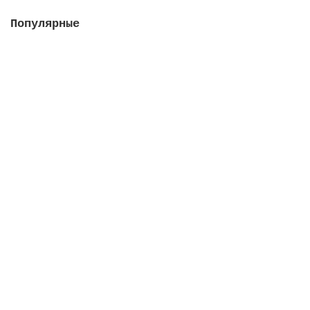
Популярные
Насос Colorado 115 м3/ч, 5.5 кВт, III, с
префильтром (плaстиковая крыльчатка)
Закончился
405036 руб.