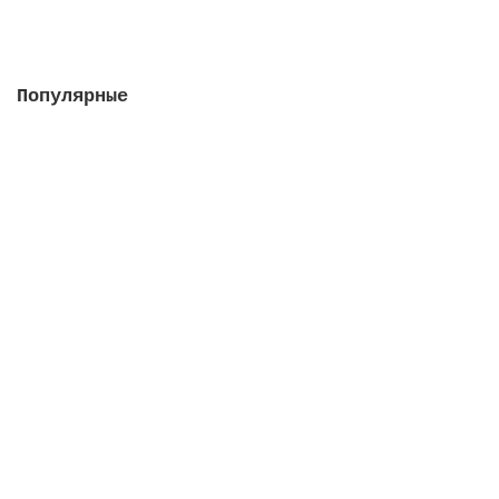
Закончился
Популярные
Насос Colorado 115 м3/ч, 5.5 кВт, III, с
префильтром (плaстиковая крыльчатка)
Закончился