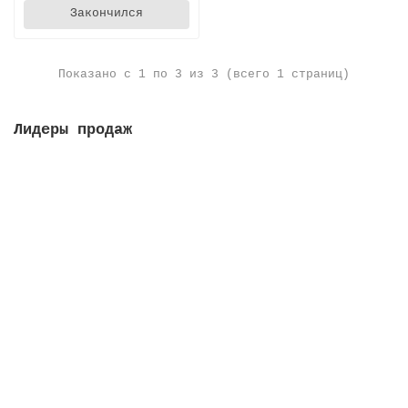
Закончился
Показано с 1 по 3 из 3 (всего 1 страниц)
Лидеры продаж
Решетка переливная, высота 35 мм, ширина 295 мм,
цвет белый
Закончился