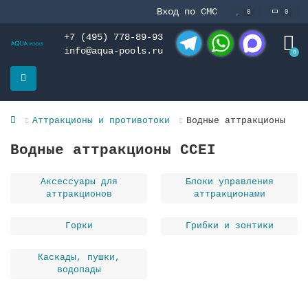
Вход по СМС
0
0
+7 (495) 778-89-93
info@aqua-pools.ru
0
Telegram
WhatsApp
MAX
Аттракционы и противотоки
Водные аттракционы
Водные аттракционы CCEI
Аксессуары для
Блоки управления
аттракционов
аттракционами
Горки
Грибки и зонтики
Каскады, пушки,
водопады