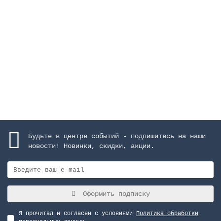
Каскад "Arched", высота 1000 м, ширина 600 мм,
AISI-316, матовое покрытие
Закончился
964067 руб.
Закончился
Будьте в центре событий - подпишитесь на наши
новости! Новинки, скидки, акции.
Оформить подписку
Я прочитал и согласен с условиями
Политика обработки