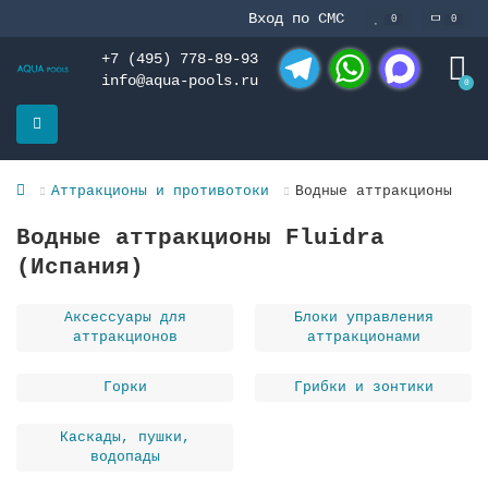
Вход по СМС
0
0
+7 (495) 778-89-93
info@aqua-pools.ru
0
Telegram
WhatsApp
MAX
Аттракционы и противотоки
Водные аттракционы
Водные аттракционы Fluidra
(Испания)
Аксессуары для
Блоки управления
аттракционов
аттракционами
Горки
Грибки и зонтики
Каскады, пушки,
водопады