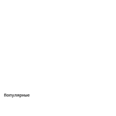
Блок управления аттракционами на 4 кнопки
"Attraction", без пьезо кнопки
В наличии
41057 руб.
В корзину
Популярные