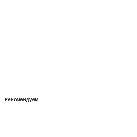
Кларитаб, 2 упаковки в 1 штуке
Закончился
2412 руб.
Закончился
Рекомендуем