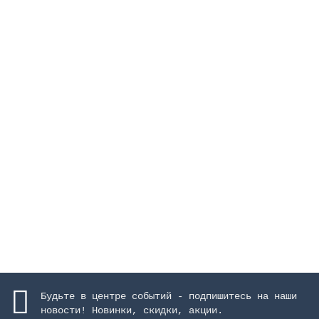
Каскад "Arched", высота 1000 м, ширина 600 мм,
AISI-316, матовое покрытие
Закончился
964067 руб.
Закончился
Будьте в центре событий - подпишитесь на наши
новости! Новинки, скидки, акции.