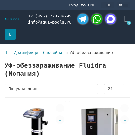
Вход по СМС
0
0
+7 (495) 778-89-93
info@aqua-pools.ru
0
Telegram
WhatsApp
MAX
Дезинфекция бассейна
УФ-обеззараживание
УФ-обеззараживание Fluidra
(Испания)