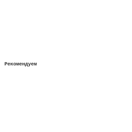
Кларитаб, 2 упаковки в 1 штуке
Закончился
2412 руб.
Закончился
Рекомендуем