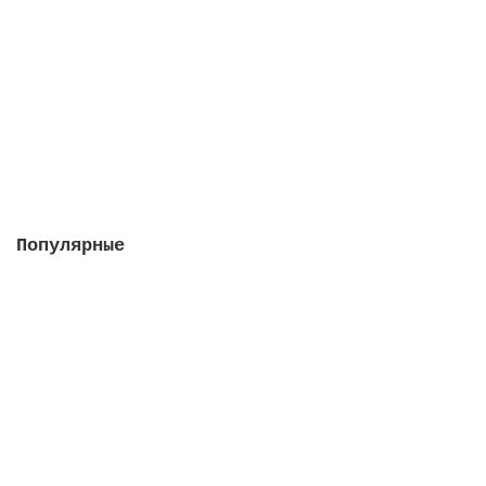
м3/ч, 75 Вт
В наличии
53848 руб.
В корзину
Популярные