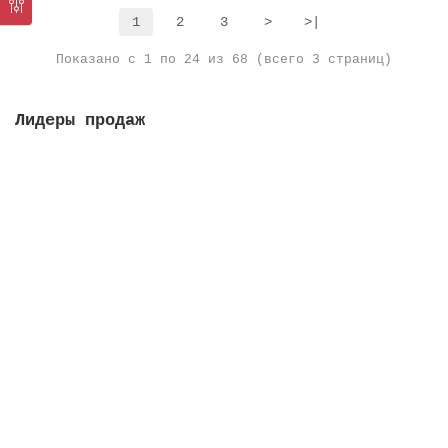
1
2
3
>
>|
Показано с 1 по 24 из 68 (всего 3 страниц)
Лидеры продаж
Решетка переливная, высота 35 мм, ширина 295 мм,
цвет белый
Закончился