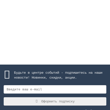
Каскад "Arched", высота 1000 м, ширина 600 мм,
AISI-316, матовое покрытие
Закончился
972042 руб.
Закончился
Будьте в центре событий - подпишитесь на наши
новости! Новинки, скидки, акции.
Оформить подписку