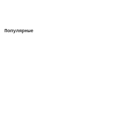
В корзину
Популярные
Насос Colorado 115 м3/ч, 5.5 кВт, III, с
префильтром (плaстиковая крыльчатка)
Закончился