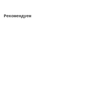
Закончился
Рекомендуем
Префильтр Aral б/см. окна, емкость 11 л., 2 1/2-2
1/2, чугунный
В наличии
189226 руб.