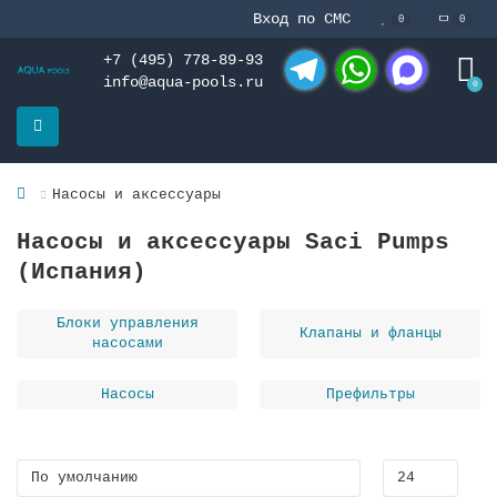
Вход по СМС
0
0
+7 (495) 778-89-93
info@aqua-pools.ru
0
Telegram
WhatsApp
MAX
Насосы и аксессуары
Насосы и аксессуары Saci Pumps
(Испания)
Блоки управления
Клапаны и фланцы
насосами
Насосы
Префильтры