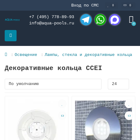
Вход по СМС
0
0
+7 (495) 778-89-93
info@aqua-pools.ru
0
Telegram
WhatsApp
MAX
Освещение
Лампы, стекла и декоративные кольца
Декоративные кольца CCEI