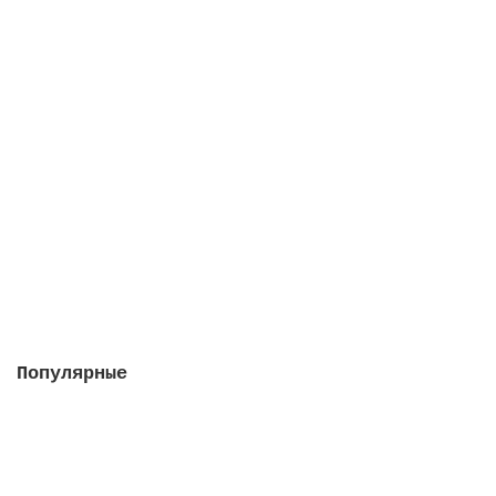
Кларитаб, 2 упаковки в 1 штуке
Закончился
2455 руб.
Закончился
Популярные