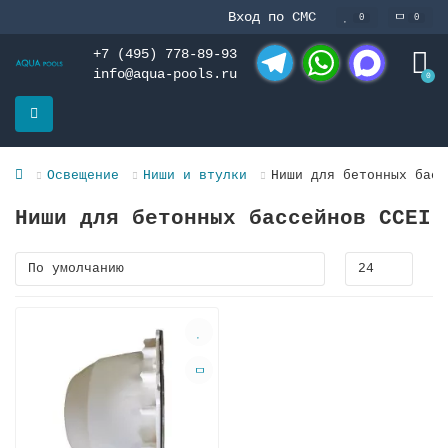
Вход по СМС
0
0
+7 (495) 778-89-93
info@aqua-pools.ru
0
Telegram
WhatsApp
MAX
Освещение
Ниши и втулки
Ниши для бетонных басс
Ниши для бетонных бассейнов CCEI