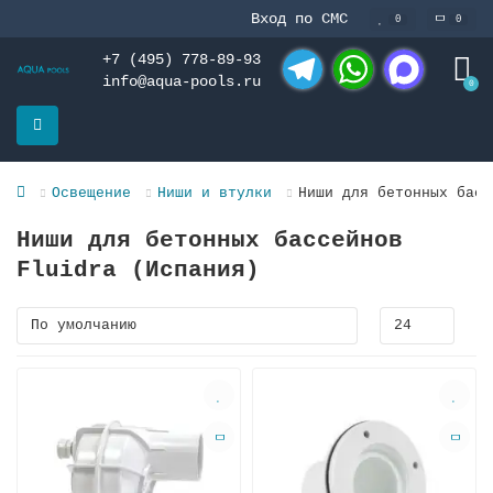
Вход по СМС
0
0
+7 (495) 778-89-93
info@aqua-pools.ru
0
Telegram
WhatsApp
MAX
Освещение
Ниши и втулки
Ниши для бетонных басс
Ниши для бетонных бассейнов
Fluidra (Испания)