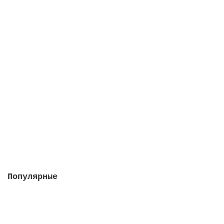
Кларитаб, 2 упаковки в 1 штуке
Закончился
2422 руб.
Закончился
Популярные